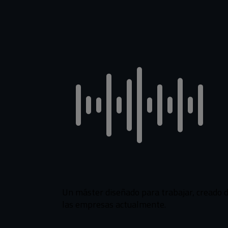
Programa basado en ofertas reales de em
Un máster diseñado para trabajar, creado 
las empresas actualmente.