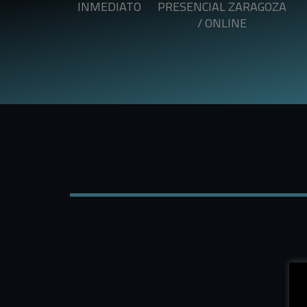
INMEDIATO
PRESENCIAL ZARAGOZA
/ ONLINE
ESCUELA E
Este Máster es 