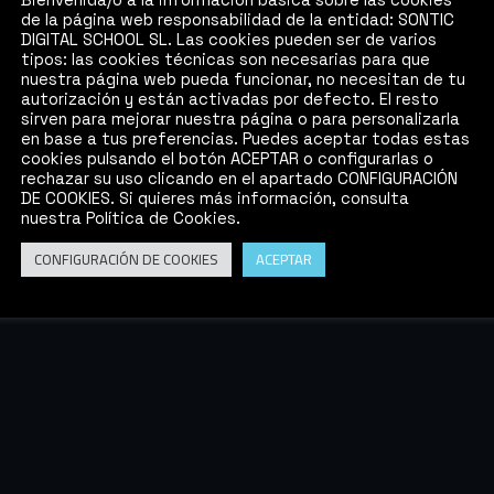
de la página web responsabilidad de la entidad: SONTIC
DIGITAL SCHOOL SL. Las cookies pueden ser de varios
tipos: las cookies técnicas son necesarias para que
nuestra página web pueda funcionar, no necesitan de tu
autorización y están activadas por defecto. El resto
sirven para mejorar nuestra página o para personalizarla
en base a tus preferencias. Puedes aceptar todas estas
cookies pulsando el botón ACEPTAR o configurarlas o
rechazar su uso clicando en el apartado CONFIGURACIÓN
DE COOKIES. Si quieres más información, consulta
nuestra Política de Cookies.
CONFIGURACIÓN DE COOKIES
ACEPTAR
rking con la industria
Metodología avanzada
 talento
para la industria
Un
método de enseñanza
isual es el objetivo principal
híbrido que combina forma
e Máster. El equipo está
presencial y live streaming
do por
profesores en
eficiente, flexible y sostenib
o que te mostrarán la
dad del mundo profesional
.