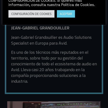
en la compañía en el 2000 y ha contribuido
CONFIGURACIÓN DE COOKIES. Si quieres más
información, consulta nuestra Política de Cookies.
notoriamente hasta la actualidad en el
desarrollo del mercado de Avid para el sur de
CONFIGURACIÓN DE COOKIES
ACEPTAR
Europa.
JEAN-GABRIEL GRANDOUILLER
Jean-Gabriel Grandouiller es Audio Solutions
Specialist en Europa para Avid.
Es uno de los técnicos más reputados en el
territorio, sobre todo por su gestión del
conocimiento de todo el ecosistema de audio en
Avid. Lleva casi 20 años trabajando en la
compañía proporcionando soluciones a la
industria.