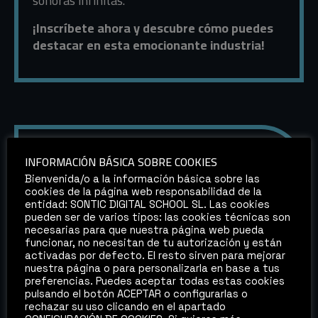
sonoras infinitas.
¡Inscríbete ahora y descubre cómo puedes
destacar en esta emocionante industria!
PONENTES
INFORMACIÓN BÁSICA SOBRE COOKIES
Bienvenida/o a la información básica sobre las
cookies de la página web responsabilidad de la
PEP AGULLÓ
entidad: SONTIC DIGITAL SCHOOL SL. Las cookies
pueden ser de varios tipos: las cookies técnicas son
Pep Agullo es Territory Account Manager para
necesarias para que nuestra página web pueda
Avid en el territorio de South EMEA.
funcionar, no necesitan de tu autorización y están
activadas por defecto. El resto sirven para mejorar
Pep comenzó a trabajar para Avid a principios
nuestra página o para personalizarla en base a tus
preferencias. Puedes aceptar todas estas cookies
de los años 90, justo cuándo se lanzó el primer
pulsando el botón ACEPTAR o configurarlas o
software de Pro Tools. Entró a formar parte
rechazar su uso clicando en el apartado