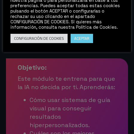
nuestra página o para personalizarla en base a tus
preferencias. Puedes aceptar todas estas cookies
pulsando el botón ACEPTAR o configurarlas o
Control total sobre la imagen. En este
rechazar su uso clicando en el apartado
módulo de nuestro máster de IA
CONFIGURACIÓN DE COOKIES. Si quieres más
información, consulta nuestra Política de Cookies.
generativa no generas “lo que sale”. Aquí
creas exactamente lo que imaginas.
CONFIGURACIÓN DE COOKIES
ACEPTAR
Objetivo:
Este módulo te entrena para que
la IA no decida por ti. Aprenderás:
Cómo usar sistemas de guía
visual para conseguir
resultados
hiperpersonalizados.
Cuáles son los mejores