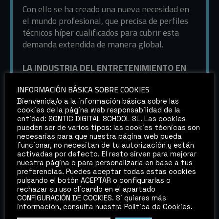
Con ello se ha creado una nueva necesidad en
el mundo profesional, que precisa de perfiles
técnicos híper cualificados para cubrir esta
demanda extendida de manera global.
LA INDUSTRIA DEL ENTRETENIMIENTO EN
CONSTANTE CAMBIO. ¿ESTÁS A LA ALTURA
INFORMACIÓN BÁSICA SOBRE COOKIES
DEL DESAFÍO?
Bienvenida/o a la información básica sobre las
cookies de la página web responsabilidad de la
En el evento de SONTIC descubrirás las
entidad: SONTIC DIGITAL SCHOOL SL. Las cookies
NUEVAS SALIDAS PROFESIONALES, las
pueden ser de varios tipos: las cookies técnicas son
necesidades profesionales del sector
necesarias para que nuestra página web pueda
funcionar, no necesitan de tu autorización y están
audiovisual en la industria del ocio y del
activadas por defecto. El resto sirven para mejorar
entretenimiento y conocerás que perfiles
nuestra página o para personalizarla en base a tus
específicos demandan las empresas.
preferencias. Puedes aceptar todas estas cookies
pulsando el botón ACEPTAR o configurarlas o
rechazar su uso clicando en el apartado
CONFIGURACIÓN DE COOKIES. Si quieres más
información, consulta nuestra Política de Cookies.