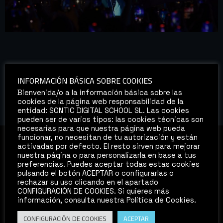
SONTIC lidera la producción del concierto de Romeo
Santos en Zaragoza, llevando la experiencia a nuevas
cotas. Romeo Santos, el famoso cantante y compositor
conocido como «El Rey de la Bachata», ha anunciado una
INFORMACIÓN BÁSICA SOBRE COOKIES
emocionante gira que incluirá una parada muy esperada
Bienvenida/o a la información básica sobre las
en Zaragoza el próximo 28 de julio. Esta gira promete
cookies de la página web responsabilidad de la
llevar la magia […]
entidad: SONTIC DIGITAL SCHOOL SL. Las cookies
pueden ser de varios tipos: las cookies técnicas son
necesarias para que nuestra página web pueda
funcionar, no necesitan de tu autorización y están
activadas por defecto. El resto sirven para mejorar
nuestra página o para personalizarla en base a tus
preferencias. Puedes aceptar todas estas cookies
pulsando el botón ACEPTAR o configurarlas o
MÁSTERS
rechazar su uso clicando en el apartado
CONFIGURACIÓN DE COOKIES. Si quieres más
información, consulta nuestra Política de Cookies.
PRODUCCIÓN DE SONIDO Y MÚSICA PARA CINE,
VIDEOJUEGOS Y VR
CONFIGURACIÓN DE COOKIES
ACEPTAR