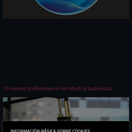
SUMÉRGETE EN LA EXPERIENCIA LA IMPORTANCIA
DEL SONIDO INMERSIVO Y DOLBY ATMOS EN LA
INDUSTRIA AUDIOVISUAL MODERNA En la industria
audiovisual contemporánea, la tecnología del sonido ha
evolucionado más allá de lo ordinario para ofrecer una
experiencia sensorial completa. El sonido inmersivo y la
revolucionaria tecnología Dolby Atmos se han
convertido en pilares fundamentales que […]
10 nuevas profesiones en la industria audiovisual
INFORMACIÓN BÁSICA SOBRE COOKIES