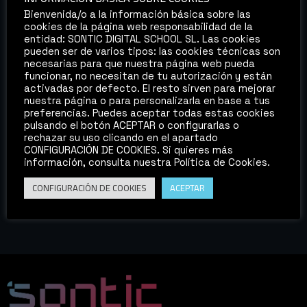
Bienvenida/o a la información básica sobre las
cookies de la página web responsabilidad de la
entidad: SONTIC DIGITAL SCHOOL SL. Las cookies
pueden ser de varios tipos: las cookies técnicas son
necesarias para que nuestra página web pueda
funcionar, no necesitan de tu autorización y están
activadas por defecto. El resto sirven para mejorar
nuestra página o para personalizarla en base a tus
preferencias. Puedes aceptar todas estas cookies
pulsando el botón ACEPTAR o configurarlas o
En los últimos años, el mundo del sonido ha
rechazar su uso clicando en el apartado
experimentado una transformación significativa gracias
CONFIGURACIÓN DE COOKIES. Si quieres más
información, consulta nuestra Política de Cookies.
a los avances tecnológicos y la evolución de la industria
de la música y el entretenimiento en general. Como
CONFIGURACIÓN DE COOKIES
ACEPTAR
resultado, han surgido nuevas profesiones en el mundo
del sonido, algunas de las cuales presentamos a
continuación. 1. Diseñador de sonido inmersivo: […]