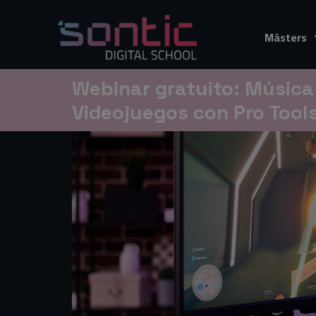
Másters
Webinar gratuito: Música
Videojuegos con Pro Tool