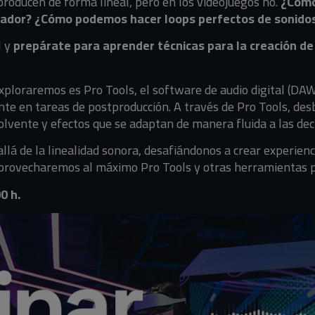
eproducen de forma lineal, pero en los videojuegos no.
¿Cómo
ugador? ¿Cómo podemos hacer loops perfectos de sonido
l y
prepárate para aprender técnicas para la creación d
xploraremos es Pro Tools, el software de audio digital (DA
nte en tareas de postproducción. A través de Pro Tools, de
lvente y efectos que se adaptan de manera fluida a las deci
allá de la linealidad sonora, desafiándonos a crear experienc
 Aprovecharemos al máximo Pro Tools y otras herramientas p
0 h.