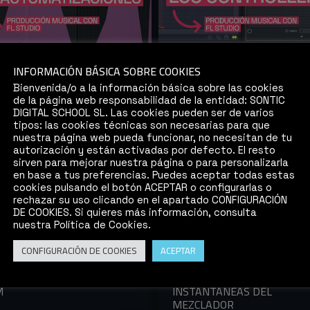
IPS: FL STUDIO –
SONTIPS: FL STUDIO –
INFORMACIÓN BÁSICA SOBRE COOKIES
NDE A MANEJAR
APRENDE A UTILIZAR LOS
Bienvenida/o a la información básica sobre las cookies
ECTAMENTE LAS
CONTROLLERS
de la página web responsabilidad de la entidad: SONTIC
MATIZACIONES
DIGITAL SCHOOL SL. Las cookies pueden ser de varios
tipos: las cookies técnicas son necesarias para que
nuestra página web pueda funcionar, no necesitan de tu
autorización y están activadas por defecto. El resto
sirven para mejorar nuestra página o para personalizarla
en base a tus preferencias. Puedes aceptar todas estas
cookies pulsando el botón ACEPTAR o configurarlas o
rechazar su uso clicando en el apartado CONFIGURACIÓN
DE COOKIES. Si quieres más información, consulta
nuestra Política de Cookies.
CONFIGURACIÓN DE COOKIES
ACEPTAR
IPS: NUENDO – TIPOS DE
SONTIPS: NUENDO –
M
INSTANTÁNEAS DEL
MEZCLADOR