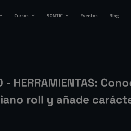
io – Conoce las herram
Cursos
SONTIC
Eventos
Blog
O - HERRAMIENTAS: Conoc
iano roll y añade carácte