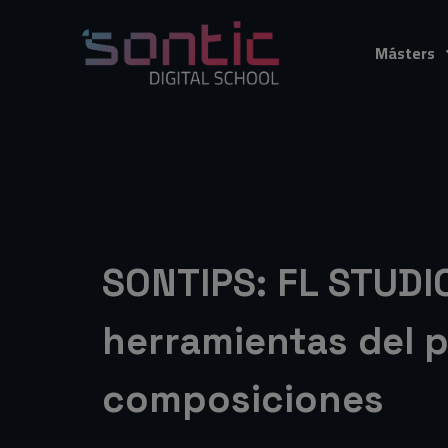
SONTIPS: FL Stud
Másters
Roll
SONTIPS: FL STUDI
herramientas del p
composiciones